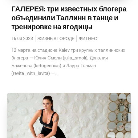
ГАЛЕРЕЯ: три известных блогера
объединили Таллинн в танце и
тренировке на ягодицы
16.03.2023
ЖИЗНЬ В ГОРОДЕ
ФИТНЕС
12 марта на стадионе Kalev три крупных таллиннских
блогера — Юлия Смоли (julia_smoli), Данэлия
Баженова (ketogeenius) и Лаура Толмач
(revita_with_lavita) —...