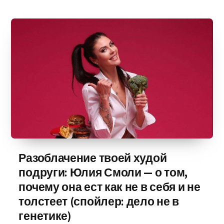
Разоблачение твоей худой
подруги: Юлия Смоли — о том,
почему она ест как не в себя и не
толстеет (спойлер: дело не в
генетике)