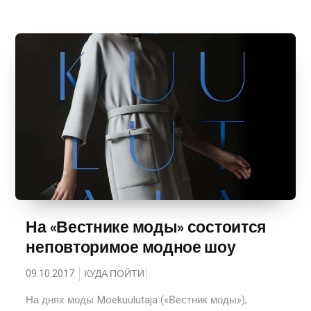
На «Вестнике моды» состоится
неповторимое модное шоу
09.10.2017
КУДА ПОЙТИ
На днях моды Moekuulutaja («Вестник моды»),