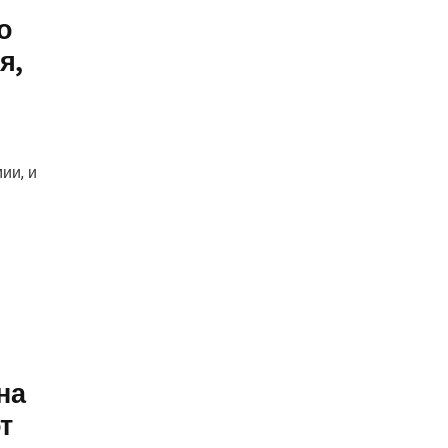
о
я,
ии, и
на
т