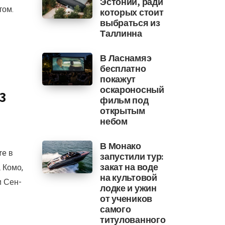
Эстонии, ради
том.
которых стоит
выбраться из
Таллинна
В Ласнамяэ
бесплатно
покажут
оскароносный
3
фильм под
открытым
небом
В Монако
re в
запустили тур:
закат на воде
 Комо,
на культовой
и Сен-
лодке и ужин
от учеников
самого
титулованного