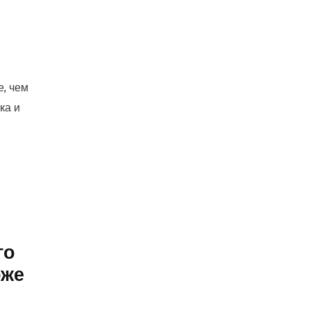
, чем
ка и
го
оже