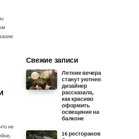
вы
ым
вании
Свежие записи
Летние вечера
станут уютнее:
дизайнер
и
рассказала,
как красиво
оформить
освещение на
балконе
что не
16 ресторанов
ейне,