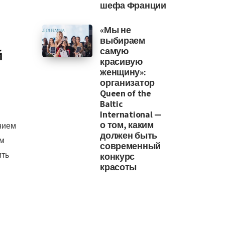
шефа Франции
«Мы не
выбираем
самую
й
красивую
женщину»:
организатор
Queen of the
Baltic
International —
о том, каким
нием
должен быть
м
современный
ить
конкурс
красоты