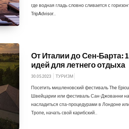
где водная гладь словно сливается с горизон
TripAdvisor...
От Италии до Сен-Барта: 1
идей для летнего отдыха
30.05.2023
ТУРИЗМ
Посетить мишленовский фестиваль The Epicu
Швейцарии или фестиваль Сан-Джованни на
насладиться спа-процедурами в Лондоне ил
Тропе, начать свой карибский...