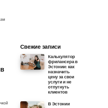
вам
Свежие записи
Калькулятор
фрилансера в
Эстонии: как
 в
назначить
цену за свои
услуги и не
отпугнуть
клиентов
очкой
В Эстонии