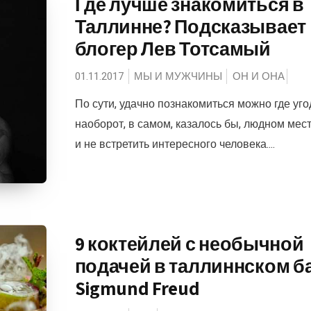
Где лучше знакомиться в
Таллинне? Подсказывает
блогер Лев Тотсамый
01.11.2017
МЫ И МУЖЧИНЫ
ОН И ОНА
По сути, удачно познакомиться можно где уго
наоборот, в самом, казалось бы, людном мест
и не встретить интересного человека....
9 коктейлей с необычной
подачей в таллиннском б
Sigmund Freud