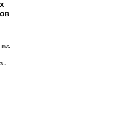
х
нов
тках,
...