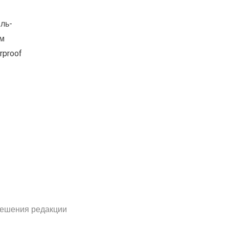
ль-
ом
rproof
решения редакции