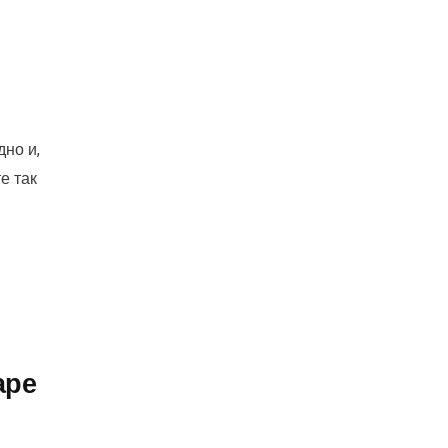
дно и,
е так
аре