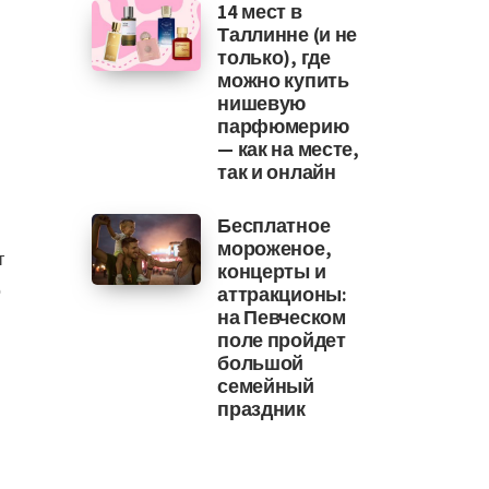
14 мест в
Таллинне (и не
только), где
можно купить
нишевую
парфюмерию
в
— как на месте,
так и онлайн
Бесплатное
мороженое,
т
концерты и
о
аттракционы:
на Певческом
поле пройдет
большой
семейный
праздник