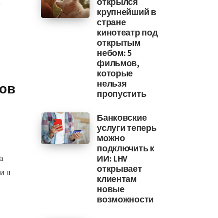
открылся
е
крупнейший в
стране
кинотеатр под
открытым
небом: 5
фильмов,
которые
нельзя
ров
пропустить
Банковские
услуги теперь
можно
подключить к
а
ИИ: LHV
открывает
и в
клиентам
новые
возможности