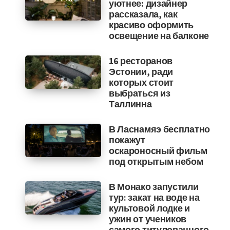
уютнее: дизайнер
рассказала, как
красиво оформить
освещение на балконе
16 ресторанов
Эстонии, ради
которых стоит
выбраться из
Таллинна
В Ласнамяэ бесплатно
покажут
оскароносный фильм
под открытым небом
В Монако запустили
тур: закат на воде на
культовой лодке и
ужин от учеников
самого титулованного