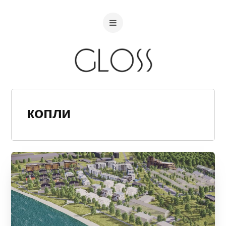
копли