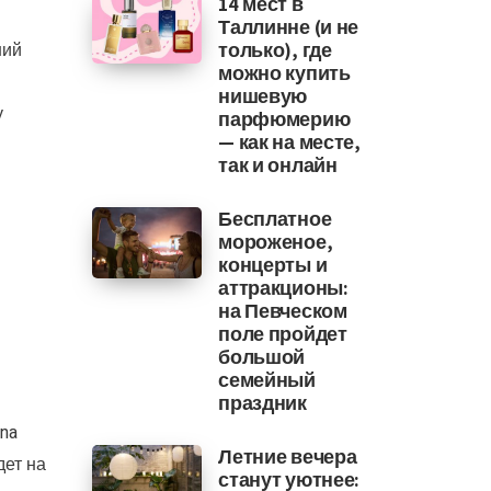
14 мест в
Таллинне (и не
ший
только), где
можно купить
нишевую
у
парфюмерию
— как на месте,
так и онлайн
Бесплатное
мороженое,
концерты и
аттракционы:
на Певческом
поле пройдет
большой
семейный
праздник
na
Летние вечера
дет на
станут уютнее: