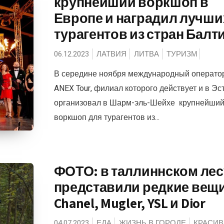
крупнейший воркшоп в
Европе и наградил лучши
турагентов из стран Балт
06.12.2023
ЛАТВИЯ
ЛИТВА
ТУРИЗМ
В середине ноября международный операто
ANEX Tour, филиал которого действует и в Эс
организовал в Шарм-эль-Шейхе крупнейши
воркшоп для турагентов из...
ФОТО: в таллиннском лес
представили редкие вещи
Chanel, Mugler, YSL и Dior
04.07.2023
ЕДА
ЖИЗНЬ В ГОРОДЕ
КРАСИВ