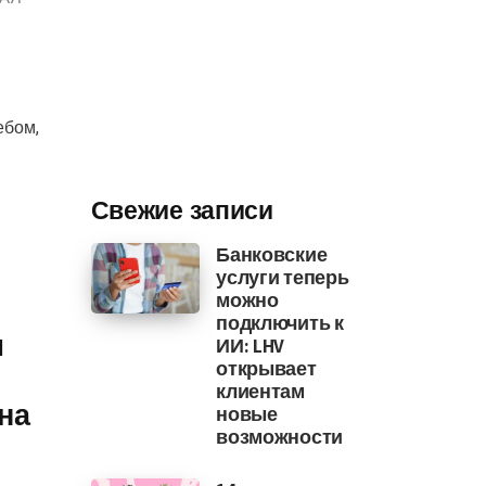
ебом,
Свежие записи
Банковские
услуги теперь
можно
подключить к
м
ИИ: LHV
открывает
клиентам
на
новые
возможности