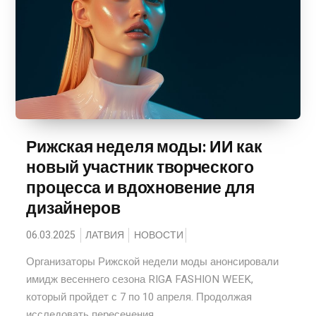
Рижская неделя моды: ИИ как
новый участник творческого
процесса и вдохновение для
дизайнеров
06.03.2025
ЛАТВИЯ
НОВОСТИ
Организаторы Рижской недели моды анонсировали
имидж весеннего сезона RIGA FASHION WEEK,
который пройдет с 7 по 10 апреля. Продолжая
исследовать пересечения...