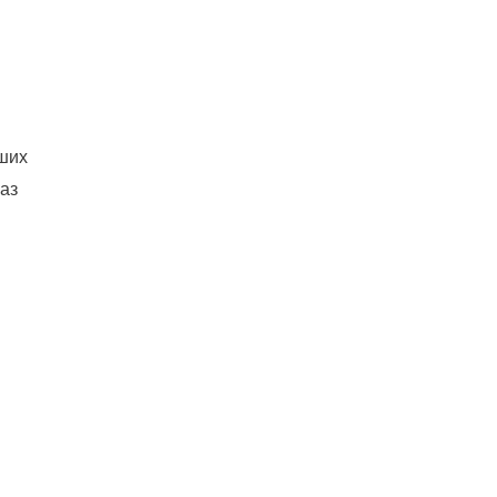
чших
аз