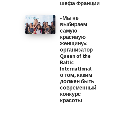
шефа Франции
«Мы не
выбираем
самую
красивую
женщину»:
организатор
Queen of the
Baltic
International —
о том, каким
должен быть
современный
конкурс
красоты