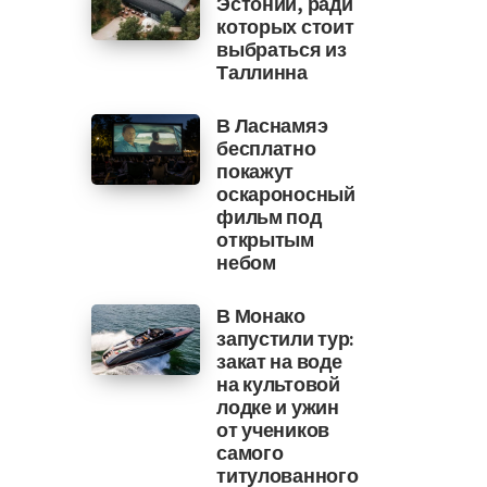
Эстонии, ради
которых стоит
выбраться из
Таллинна
В Ласнамяэ
бесплатно
покажут
оскароносный
фильм под
открытым
небом
В Монако
запустили тур:
закат на воде
на культовой
лодке и ужин
от учеников
самого
титулованного