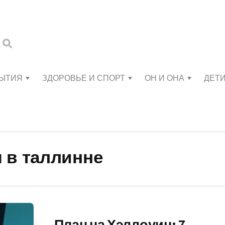
БЫТИЯ
ЗДОРОВЬЕ И СПОРТ
ОН И ОНА
ДЕТ
 в таллинне
План на Хэллоуин: 7