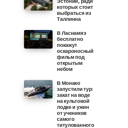
Эстонии, ради
которых стоит
выбраться из
Таллинна
В Ласнамяэ
бесплатно
покажут
оскароносный
фильм под
открытым
небом
В Монако
запустили тур:
закат на воде
на культовой
лодке и ужин
от учеников
самого
титулованного