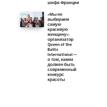
шефа Франции
«Мы не
выбираем
самую
красивую
женщину»:
организатор
Queen of the
Baltic
International —
о том, каким
должен быть
современный
конкурс
красоты