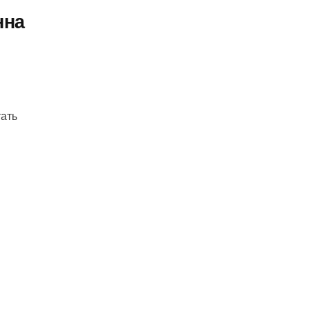
нна
ать