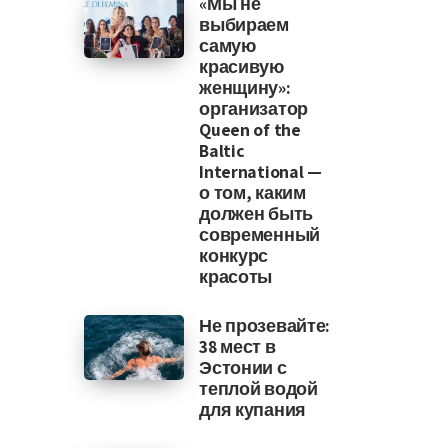
«Мы не
выбираем
самую
красивую
женщину»:
организатор
Queen of the
Baltic
International —
о том, каким
должен быть
современный
конкурс
красоты
Не прозевайте:
38 мест в
Эстонии с
теплой водой
для купания