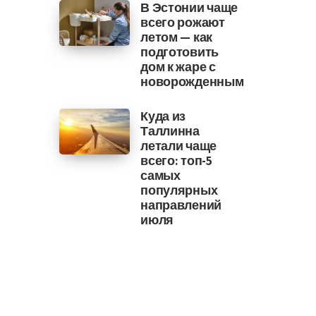
В Эстонии чаще
всего рожают
летом — как
подготовить
дом к жаре с
новорожденным
Куда из
Таллинна
летали чаще
всего: топ-5
самых
популярных
направлений
июля