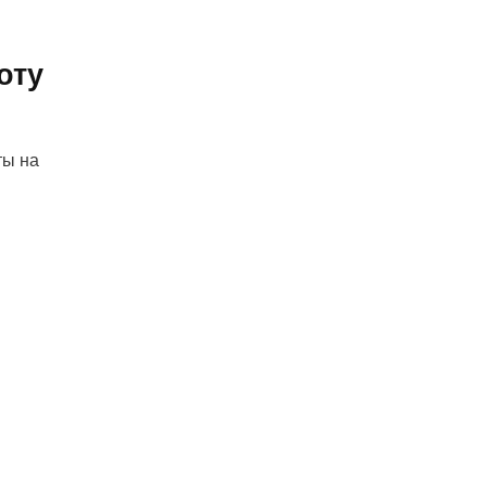
оту
ты на
—