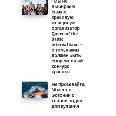
«Мы не
выбираем
самую
красивую
женщину»:
организатор
Queen of the
Baltic
International —
о том, каким
должен быть
современный
конкурс
красоты
Не прозевайте:
38 мест в
Эстонии с
теплой водой
для купания