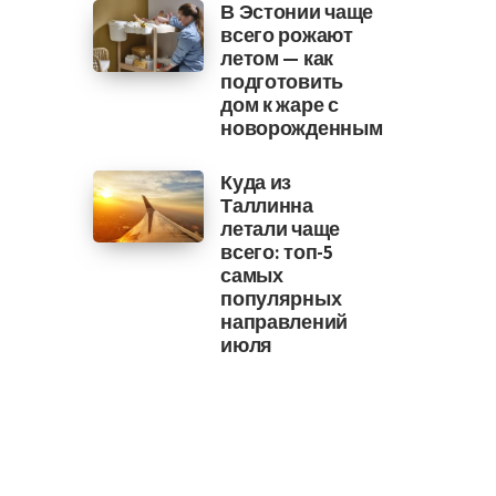
В Эстонии чаще
всего рожают
летом — как
подготовить
дом к жаре с
новорожденным
Куда из
Таллинна
летали чаще
всего: топ-5
самых
популярных
направлений
июля