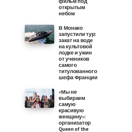
фильм под
открытым
небом
В Монако
запустили тур:
закат на воде
на культовой
лодке и ужин
от учеников
самого
титулованного
шефа Франции
«Мы не
выбираем
самую
красивую
женщину»:
организатор
Queen of the