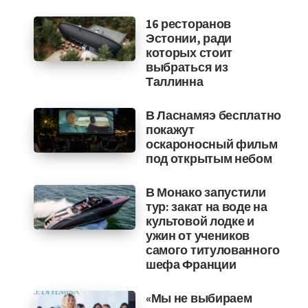
16 ресторанов
Эстонии, ради
которых стоит
выбраться из
Таллинна
В Ласнамяэ бесплатно
покажут
оскароносный фильм
под открытым небом
В Монако запустили
тур: закат на воде на
культовой лодке и
ужин от учеников
самого титулованного
шефа Франции
«Мы не выбираем