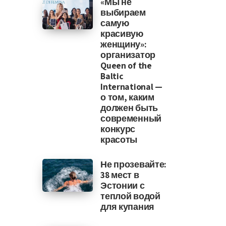
«Мы не
выбираем
самую
красивую
женщину»:
организатор
Queen of the
Baltic
International —
о том, каким
должен быть
современный
конкурс
красоты
Не прозевайте:
38 мест в
Эстонии с
теплой водой
для купания