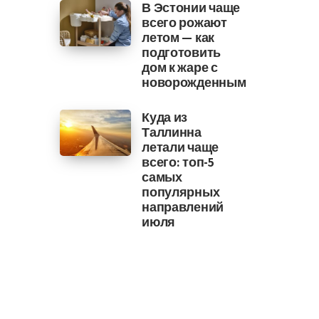
В Эстонии чаще
всего рожают
летом — как
подготовить
дом к жаре с
новорожденным
Куда из
Таллинна
летали чаще
всего: топ-5
самых
популярных
направлений
июля