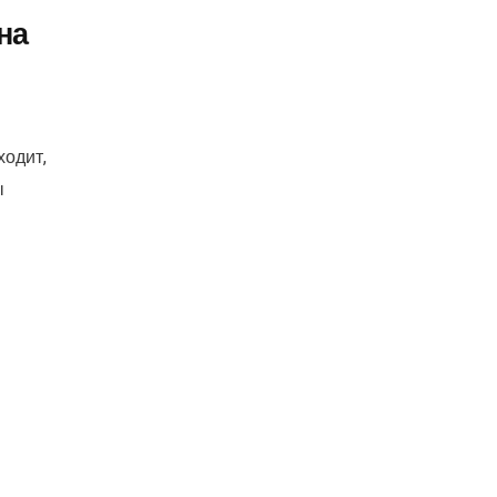
на
ходит,
ы