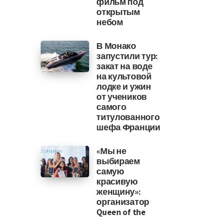
фильм под
открытым
небом
В Монако
запустили тур:
закат на воде
на культовой
лодке и ужин
от учеников
самого
титулованного
шефа Франции
«Мы не
выбираем
самую
красивую
женщину»:
организатор
Queen of the