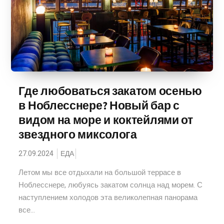
Где любоваться закатом осенью
в Ноблесснере? Новый бар с
видом на море и коктейлями от
звездного миксолога
27.09.2024
ЕДА
Летом мы все отдыхали на большой террасе в
Ноблесснере, любуясь закатом солнца над морем. С
наступлением холодов эта великолепная панорама
все...