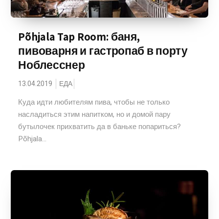
Põhjala Tap Room: баня,
пивоварня и гастропаб в порту
Ноблесснер
13.04.2019
ЕДА
Куда идти любителям пива, чтобы не только
насладиться этим напитком, но и домой пару
бутылочек прихватить да в баньке попариться?
Põhjala...