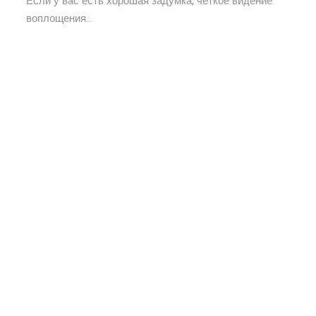
Если у вас есть хорошая задумка, четкое видение
воплощения...