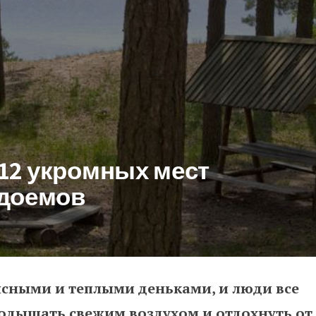
 12 укромных мест
одоемов
ясными и теплыми деньками, и люди все
кромных мест Эстонии близ водо
одышать свежим воздухом и отдохнуть от