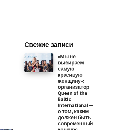
Свежие записи
«Мы не
выбираем
самую
красивую
женщину»:
организатор
Queen of the
Baltic
International —
о том, каким
должен быть
современный
конкурс