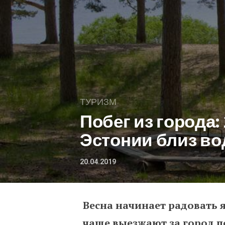
ТУРИЗМ
Побег из города:
Эстонии близ в
20.04.2019
Весна начинает радовать 
Побег из города: 12 у
чаще выезжают за город п