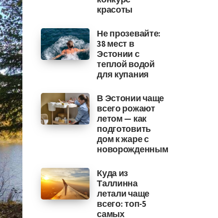
красоты
Не прозевайте:
38 мест в
Эстонии с
теплой водой
для купания
В Эстонии чаще
всего рожают
летом — как
подготовить
дом к жаре с
новорожденным
Куда из
Таллинна
летали чаще
всего: топ-5
самых