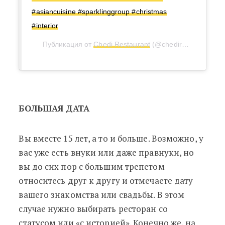
#asiancuisine #sparklinggroup #christmas
#interior
Публикация от
Chedi Restaurant
(@chedirestaurant)
21
БОЛЬШАЯ ДАТА
Вы вместе 15 лет, а то и больше. Возможно, у
вас уже есть внуки или даже правнуки, но
вы до сих пор с большим трепетом
относитесь друг к другу и отмечаете дату
вашего знакомства или свадьбы. В этом
случае нужно выбирать ресторан со
статусом или «с историей». Конечно же, на