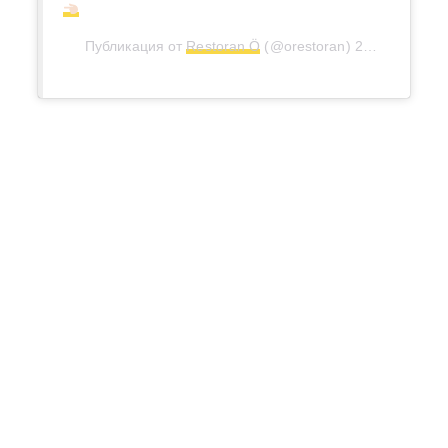
Публикация от
Restoran Ö
(@orestoran)
29 Мар 2016 в 3:06 PDT