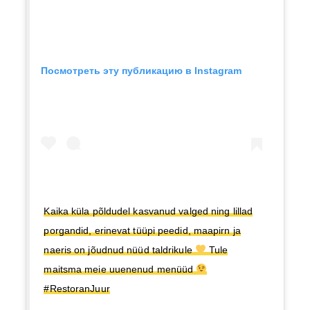
Посмотреть эту публикацию в Instagram
Kaika küla põldudel kasvanud valged ning lillad
porgandid, erinevat tüüpi peedid, maapirn ja
naeris on jõudnud nüüd taldrikule
Tule
maitsma meie uuenenud menüüd
#RestoranJuur