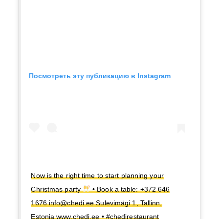
Посмотреть эту публикацию в Instagram
Now is the right time to start planning your
Christmas party
• Book a table: +372 646
1676 info@chedi.ee Sulevimägi 1, Tallinn,
Estonia www.chedi.ee • #chedirestaurant