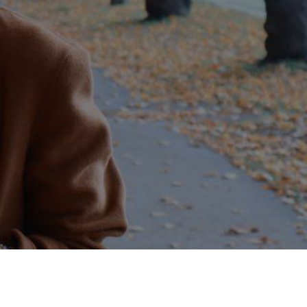
инэ Аянян отвечает на популяр