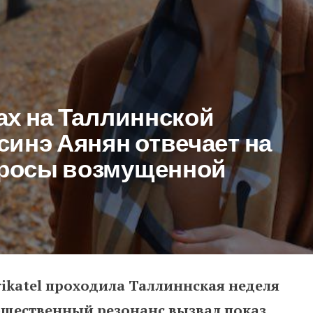
ах на Таллиннской
синэ Аянян отвечает на
росы возмущенной
urikatel проходила Таллиннская неделя
Таллиннской неделе моды: Лус
бщественный резонанс вызвал показ