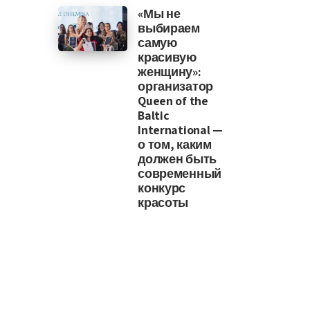
«Мы не
выбираем
самую
красивую
женщину»:
организатор
Queen of the
Baltic
International —
о том, каким
должен быть
современный
конкурс
красоты