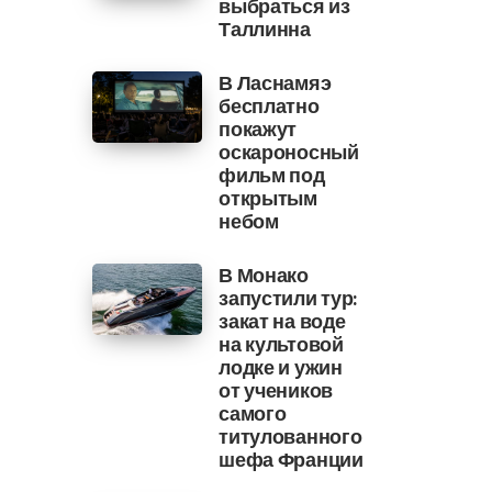
выбраться из
Таллинна
В Ласнамяэ
бесплатно
покажут
оскароносный
фильм под
открытым
небом
В Монако
запустили тур:
закат на воде
на культовой
лодке и ужин
от учеников
самого
титулованного
шефа Франции