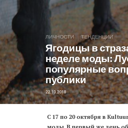
ЛИЧНОСТИ
ТЕНДЕНЦИИ
Ягодицы в страз
неделе моды: Лу
популярные воп
публики
22.10.2018
С 17 по 20 октября в Kultu
Ягодицы в стразах на 
моды. В первый же день о