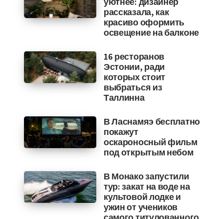
уютнее: дизайнер
рассказала, как
красиво оформить
освещение на балконе
16 ресторанов
Эстонии, ради
которых стоит
выбраться из
Таллинна
В Ласнамяэ бесплатно
покажут
оскароносный фильм
под открытым небом
В Монако запустили
тур: закат на воде на
культовой лодке и
ужин от учеников
самого титулованного