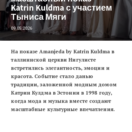
Katrin Kuldma с участием
Тыниса Мяги
09.05.2026
На показе Amanjeda by Katrin Kuldma в
ГАЛЕРЕЯ: в церкви Нигулисте прош
таллиннской церкви Нигулисте
встретились элегантность, эмоции и
красота. Событие стало данью
традиции, заложенной модным домом
Катрин Кулдма в Эстонии в 1998 году,
когда мода и музыка вместе создают
масштабные культурные впечатления.