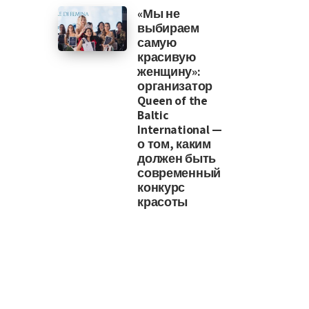
«Мы не
выбираем
самую
красивую
женщину»:
организатор
Queen of the
Baltic
International —
о том, каким
должен быть
современный
конкурс
красоты