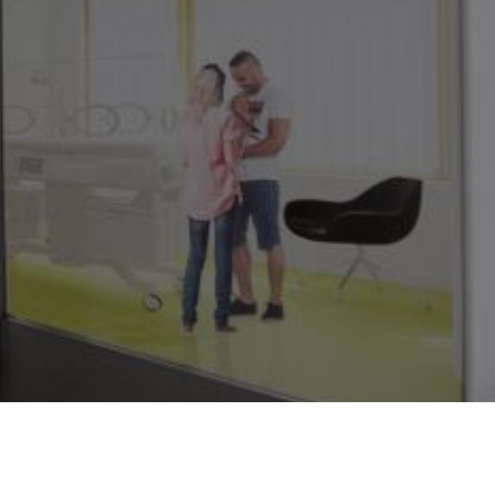
ннаском роддоме