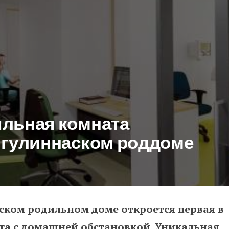
ильная комната
ьгулиннаском роддоме
аском родильном доме откроется первая в
 комната откроется в Пельгули
та с домашней обстановкой. Уникальная