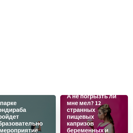
А не погрызть ли
 парке
мне мел? 12
ондираба
странных
ройдет
пищевых
бразовательно
капризов
 мероприятие
беременных и