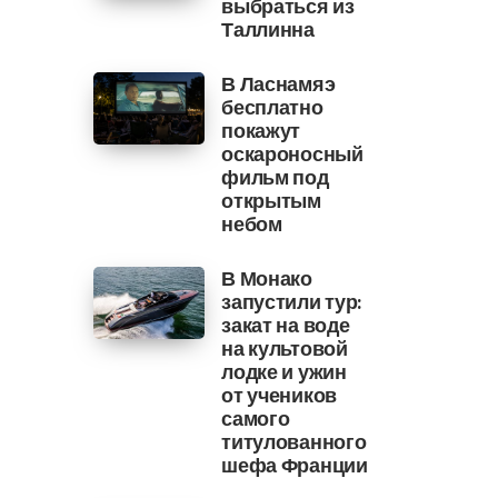
выбраться из
Таллинна
В Ласнамяэ
бесплатно
покажут
оскароносный
фильм под
открытым
небом
В Монако
запустили тур:
закат на воде
на культовой
лодке и ужин
от учеников
самого
титулованного
шефа Франции