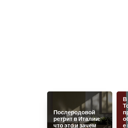
В
Т
Послеродовой
п
ретрит в Италии:
о
что это и зачем
е