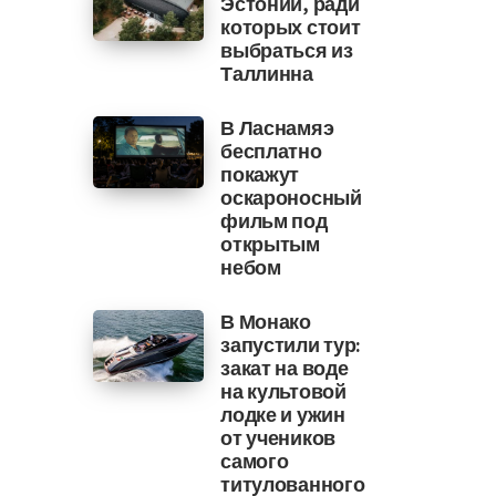
Эстонии, ради
которых стоит
выбраться из
Таллинна
В Ласнамяэ
бесплатно
покажут
оскароносный
фильм под
открытым
небом
В Монако
запустили тур:
закат на воде
на культовой
лодке и ужин
от учеников
самого
титулованного