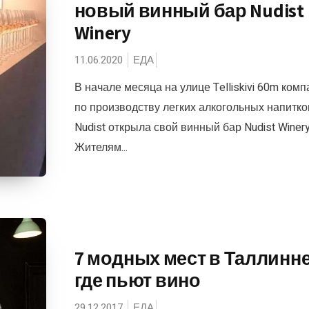
новый винный бар Nudist
Winery
11.06.2020
ЕДА
В начале месяца на улице Telliskivi 60m ком
по производству легких алкогольных напитко
Nudist открыла свой винный бар Nudist Winer
Жителям...
7 модных мест в Таллинне
где пьют вино
29.12.2017
ЕДА