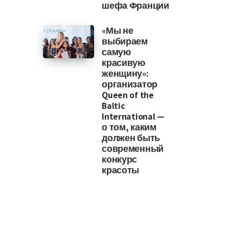
шефа Франции
«Мы не
выбираем
самую
красивую
женщину»:
организатор
Queen of the
Baltic
International —
о том, каким
должен быть
современный
конкурс
красоты