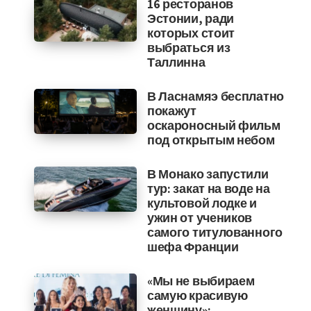
16 ресторанов
Эстонии, ради
которых стоит
выбраться из
Таллинна
В Ласнамяэ бесплатно
покажут
оскароносный фильм
под открытым небом
В Монако запустили
тур: закат на воде на
культовой лодке и
ужин от учеников
самого титулованного
шефа Франции
«Мы не выбираем
самую красивую
женщину»: