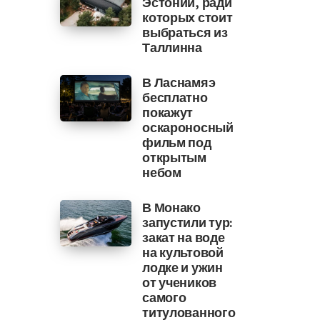
Эстонии, ради
которых стоит
выбраться из
Таллинна
В Ласнамяэ
бесплатно
покажут
оскароносный
фильм под
открытым
небом
В Монако
запустили тур:
закат на воде
на культовой
лодке и ужин
от учеников
самого
титулованного