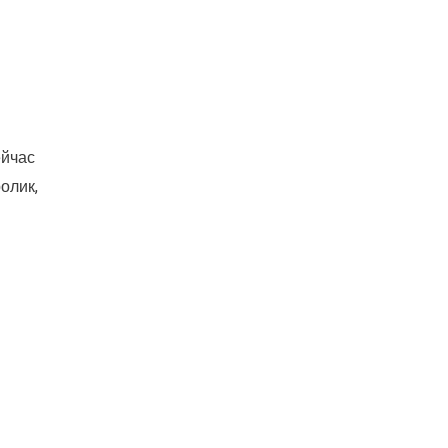
ейчас
олик,