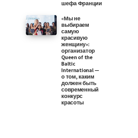
шефа Франции
«Мы не
выбираем
самую
красивую
женщину»:
организатор
Queen of the
Baltic
International —
о том, каким
должен быть
современный
конкурс
красоты