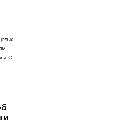
 целью
ям,
си. С
об
 и