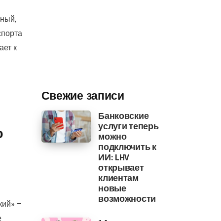
бный,
спорта
ает к
Свежие записи
Банковские
услуги теперь
о
можно
подключить к
ИИ: LHV
открывает
клиентам
новые
возможности
кий» –
е