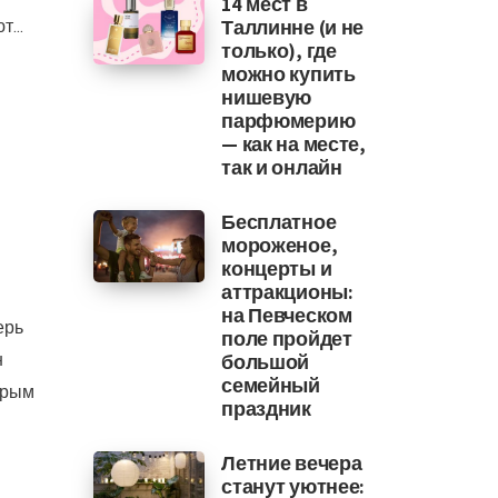
14 мест в
...
Таллинне (и не
только), где
можно купить
нишевую
парфюмерию
— как на месте,
так и онлайн
Бесплатное
мороженое,
концерты и
аттракционы:
на Певческом
ерь
поле пройдет
н
большой
семейный
орым
праздник
Летние вечера
станут уютнее: