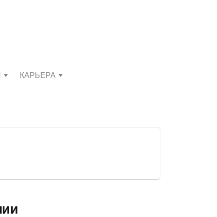
И
КАРЬЕРА
нии