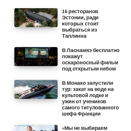
16 ресторанов
Эстонии, ради
которых стоит
выбраться из
Таллинна
В Ласнамяэ бесплатно
покажут
оскароносный фильм
под открытым небом
В Монако запустили
тур: закат на воде на
культовой лодке и
ужин от учеников
самого титулованного
шефа Франции
«Мы не выбираем