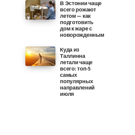
В Эстонии чаще
всего рожают
летом — как
подготовить
дом к жаре с
новорожденным
Куда из
Таллинна
летали чаще
всего: топ-5
самых
популярных
направлений
июля