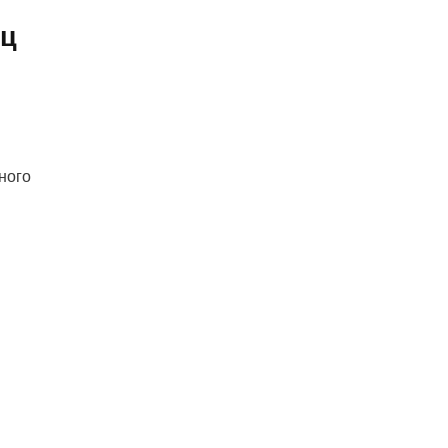
ец
-
ного