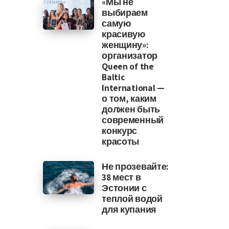
«Мы не
выбираем
самую
красивую
женщину»:
организатор
Queen of the
Baltic
International —
о том, каким
должен быть
современный
конкурс
красоты
Не прозевайте:
38 мест в
Эстонии с
теплой водой
для купания