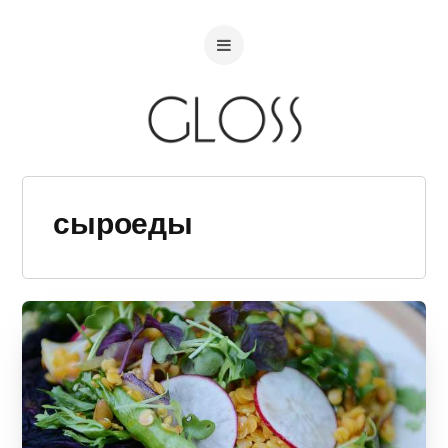
сыроеды