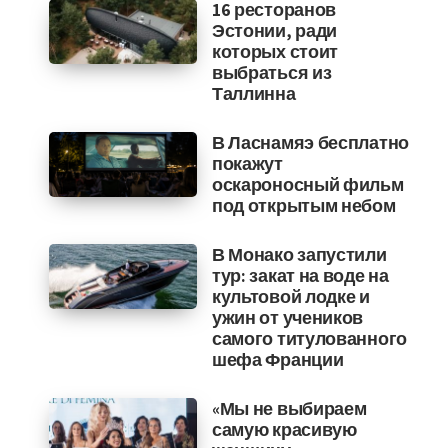
16 ресторанов
Эстонии, ради
которых стоит
выбраться из
Таллинна
В Ласнамяэ бесплатно
покажут
оскароносный фильм
под открытым небом
В Монако запустили
тур: закат на воде на
культовой лодке и
ужин от учеников
самого титулованного
шефа Франции
«Мы не выбираем
самую красивую