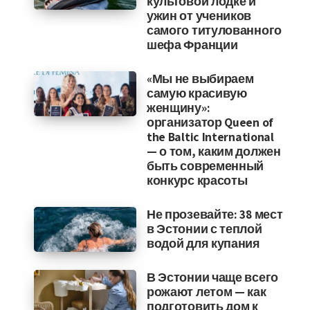
культовой лодке и
ужин от учеников
самого титулованного
шефа Франции
«Мы не выбираем
самую красивую
женщину»:
организатор Queen of
the Baltic International
— о том, каким должен
быть современный
конкурс красоты
Не прозевайте: 38 мест
в Эстонии с теплой
водой для купания
В Эстонии чаще всего
рожают летом — как
подготовить дом к