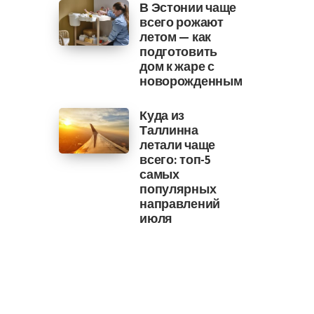
В Эстонии чаще
всего рожают
летом — как
подготовить
дом к жаре с
новорожденным
Куда из
Таллинна
летали чаще
всего: топ-5
самых
популярных
направлений
июля