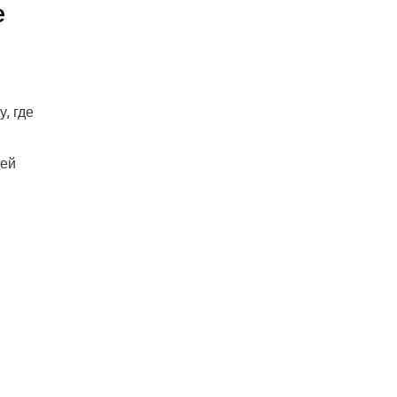
е
, где
ней