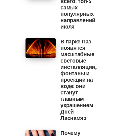
всего: топ-5
самых
популярных
направлений
июля
В парке Паэ
появятся
масштабные
световые
инсталляции,
фонтаны и
проекции на
воде: они
станут
главным
украшением
Дней
Ласнамяэ
Почему