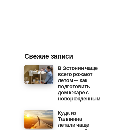
Свежие записи
В Эстонии чаще
всего рожают
летом — как
подготовить
дом к жаре с
новорожденным
Куда из
Таллинна
летали чаще