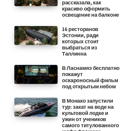
рассказала, как
красиво оформить
освещение на балконе
16 ресторанов
Эстонии, ради
которых стоит
выбраться из
Таллинна
В Ласнамяэ бесплатно
покажут
оскароносный фильм
под открытым небом
В Монако запустили
тур: закат на воде на
культовой лодке и
ужин от учеников
самого титулованного