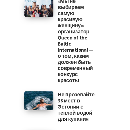
«Мы не
выбираем
самую
красивую
женщину»:
организатор
Queen of the
Baltic
International —
о том, каким
должен быть
современный
конкурс
красоты
Не прозевайте:
38 мест в
Эстонии с
теплой водой
для купания