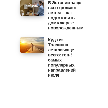
В Эстонии чаще
всего рожают
летом — как
подготовить
дом к жаре с
новорожденным
Куда из
Таллинна
летали чаще
всего: топ-5
самых
популярных
направлений
июля