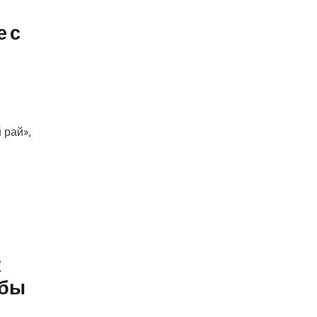
е с
 рай»,
к
обы