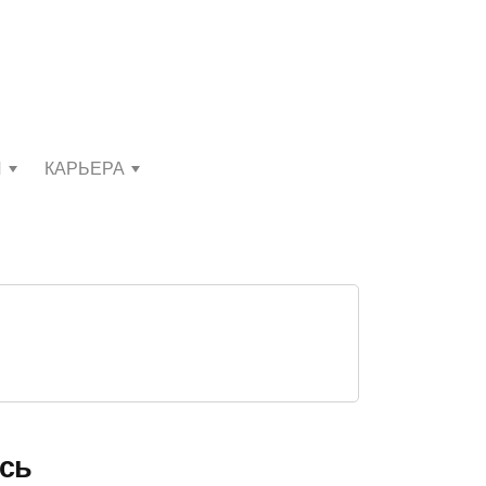
И
КАРЬЕРА
ась