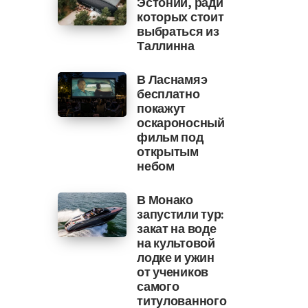
Эстонии, ради
которых стоит
выбраться из
Таллинна
В Ласнамяэ
бесплатно
покажут
оскароносный
фильм под
открытым
небом
В Монако
запустили тур:
закат на воде
на культовой
лодке и ужин
от учеников
самого
титулованного