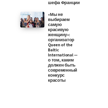
шефа Франции
«Мы не
выбираем
самую
красивую
женщину»:
организатор
Queen of the
Baltic
International —
о том, каким
должен быть
современный
конкурс
красоты