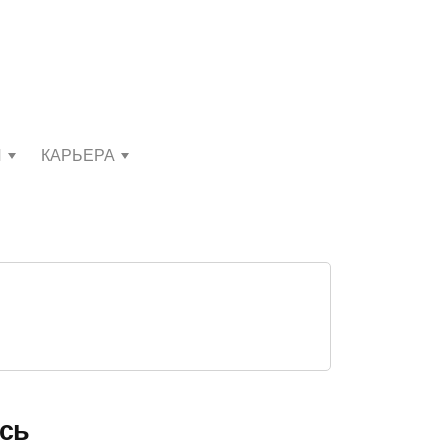
И
КАРЬЕРА
ась