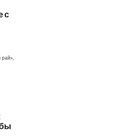
е с
 рай»,
к
обы