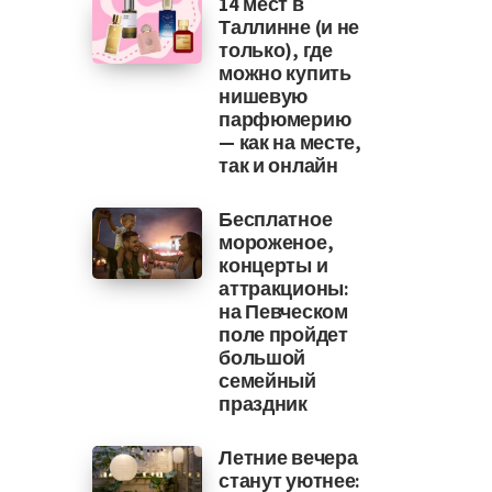
14 мест в
Таллинне (и не
только), где
можно купить
нишевую
парфюмерию
— как на месте,
так и онлайн
Бесплатное
мороженое,
концерты и
аттракционы:
на Певческом
поле пройдет
большой
семейный
праздник
Летние вечера
станут уютнее: