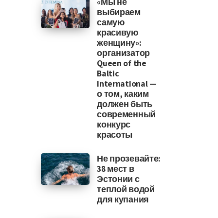
«Мы не
выбираем
самую
красивую
женщину»:
организатор
Queen of the
Baltic
International —
о том, каким
должен быть
современный
конкурс
красоты
Не прозевайте:
38 мест в
Эстонии с
теплой водой
для купания