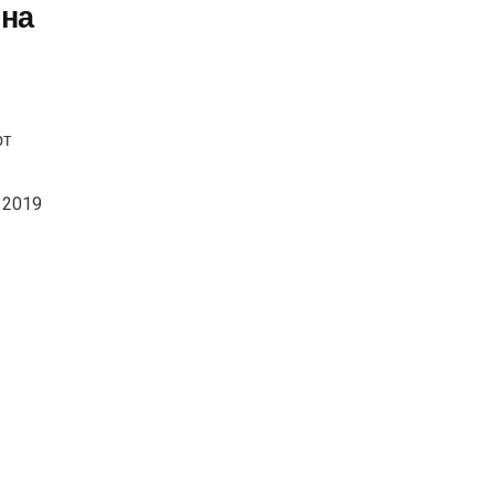
нна
ют
 2019