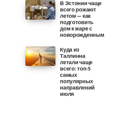
В Эстонии чаще
всего рожают
летом — как
подготовить
дом к жаре с
новорожденным
Куда из
Таллинна
летали чаще
всего: топ-5
самых
популярных
направлений
июля