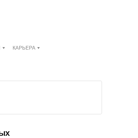
И
КАРЬЕРА
вых