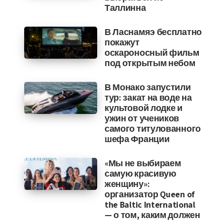
Таллинна
В Ласнамяэ бесплатно
покажут
оскароносный фильм
под открытым небом
В Монако запустили
тур: закат на воде на
культовой лодке и
ужин от учеников
самого титулованного
шефа Франции
«Мы не выбираем
самую красивую
женщину»:
организатор Queen of
the Baltic International
— о том, каким должен