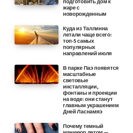
подготовить дом к
жаре с
новорожденным
Куда из Таллинна
летали чаще всего:
топ-5 самых
популярных
направлений июля
В парке Паэ появятся
масштабные
световые
инсталляции,
фонтаны и проекции
на воде: они станут
главным украшением
Дней Ласнамяэ
Почему темный
маникюр летом —