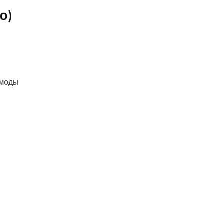
о)
 моды