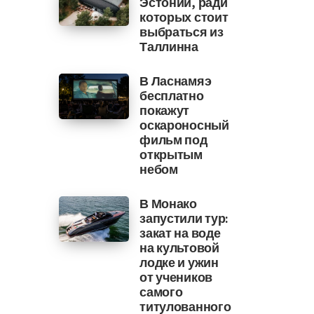
Эстонии, ради
которых стоит
выбраться из
Таллинна
В Ласнамяэ
бесплатно
покажут
оскароносный
фильм под
открытым
небом
В Монако
запустили тур:
закат на воде
на культовой
лодке и ужин
от учеников
самого
титулованного