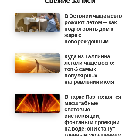
Свежие записи
В Эстонии чаще всего
рожают летом — как
подготовить дом к
жаре с
новорожденным
Куда из Таллинна
летали чаще всего:
топ-5 самых
популярных
направлений июля
В парке Паэ появятся
масштабные
световые
инсталляции,
фонтаны и проекции
на воде: они станут
главным украшением