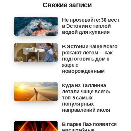
Свежие записи
Не прозевайте: 38 мест
в Эстонии с теплой
водой для купания
В Эстонии чаще всего
рожают летом — как
подготовить дом к
жаре с
новорожденным
Куда из Таллинна
летали чаще всего:
топ-5 самых
популярных
направлений июля
В парке Паэ появятся
масштабные