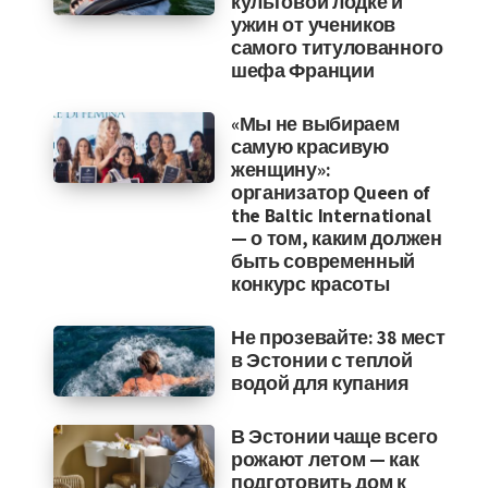
культовой лодке и
ужин от учеников
самого титулованного
шефа Франции
«Мы не выбираем
самую красивую
женщину»:
организатор Queen of
the Baltic International
— о том, каким должен
быть современный
конкурс красоты
Не прозевайте: 38 мест
в Эстонии с теплой
водой для купания
В Эстонии чаще всего
рожают летом — как
подготовить дом к