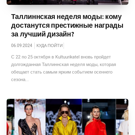
Таллиннская неделя моды: кому
достанутся престижные награды
за лучший дизайн?
06.09.2024
КУДА ПОЙТИ
С 22 по 25 октября в Kultuurikatel вновь пройдет
долгожданная Таллиннская неделя моды, которая
обещает стать самым ярким событием осеннего
сезона....