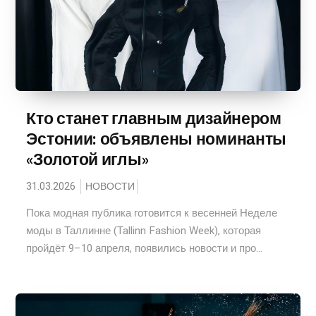
Кто станет главным дизайнером
Эстонии: объявлены номинанты
«Золотой иглы»
31.03.2026
НОВОСТИ
Пока модная публика готовится к весенней Неделе
моды в Таллинне (Tallinn Fashion Week), которая
пройдёт 9–10 апреля, появились новости и про...