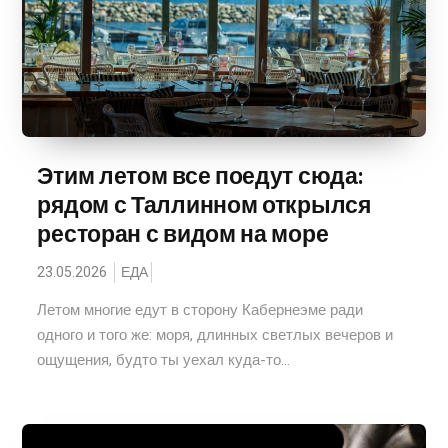
Этим летом все поедут сюда:
рядом с Таллинном открылся
ресторан с видом на море
23.05.2026
ЕДА
Летом многие едут в сторону Кабернеэме ради
одного и того же: моря, длинных светлых вечеров и
ощущения, будто ты уехал куда-то...