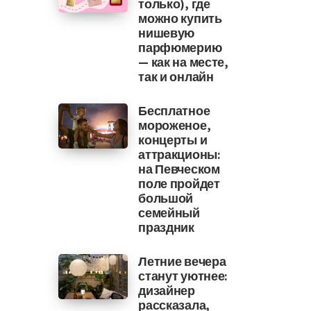
только), где
можно купить
нишевую
парфюмерию
— как на месте,
так и онлайн
Бесплатное
мороженое,
концерты и
аттракционы:
на Певческом
поле пройдет
большой
семейный
праздник
Летние вечера
станут уютнее:
дизайнер
рассказала,