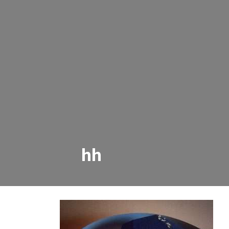
hh
hh