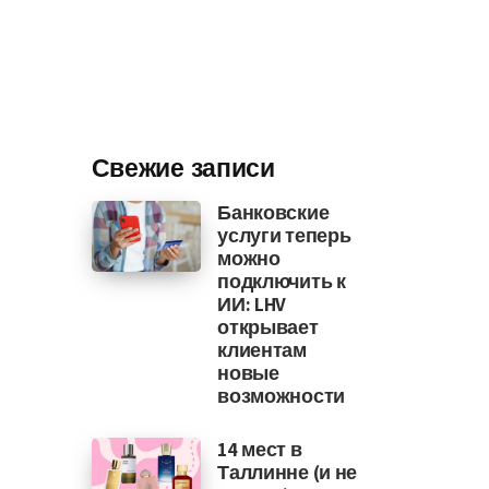
Свежие записи
Банковские
услуги теперь
можно
подключить к
ИИ: LHV
открывает
клиентам
новые
возможности
14 мест в
Таллинне (и не