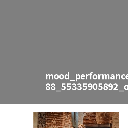
mood_performance
88_55335905892_
mood_performance_tants