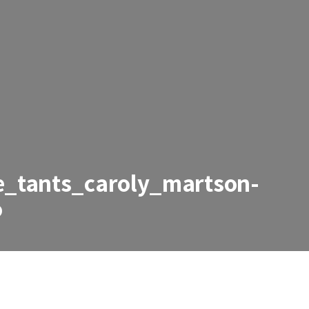
_tants_caroly_martson-
o
_caroly_martson-88_55335905892_