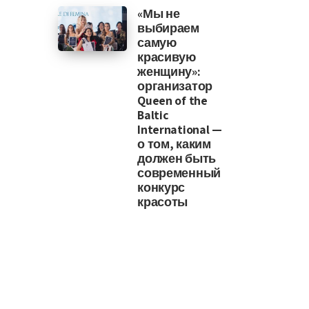
«Мы не
выбираем
самую
красивую
женщину»:
организатор
Queen of the
Baltic
International —
о том, каким
должен быть
современный
конкурс
красоты