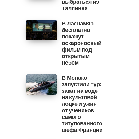
выбраться из
Таллинна
В Ласнамяэ
бесплатно
покажут
оскароносный
фильм под
открытым
небом
В Монако
запустили тур:
закат на воде
на культовой
лодке и ужин
от учеников
самого
титулованного
шефа Франции