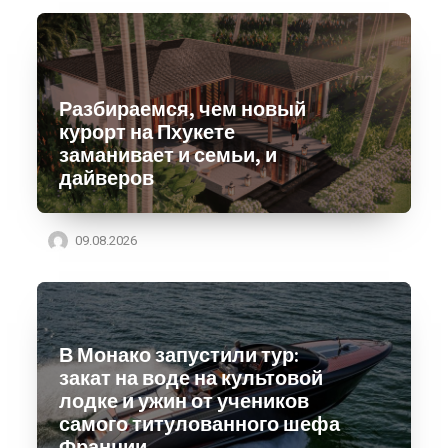
Разбираемся, чем новый
курорт на Пхукете
заманивает и семьи, и
дайверов
09.08.2026
В Монако запустили тур:
закат на воде на культовой
лодке и ужин от учеников
самого титулованного шефа
Франции