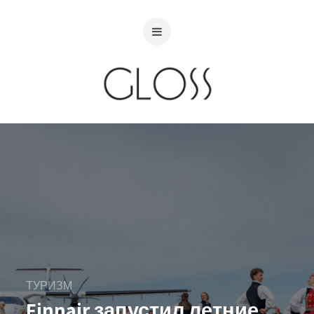
ТУРИЗМ
Finnair запустил летние